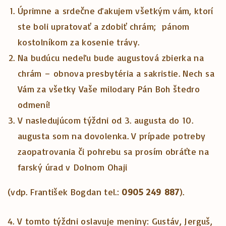
Úprimne a srdečne ďakujem všetkým vám, ktorí
ste boli upratovať a zdobiť chrám; pánom
kostolníkom za kosenie trávy.
Na budúcu nedeľu bude augustová zbierka na
chrám – obnova presbytéria a sakristie. Nech sa
Vám za všetky Vaše milodary Pán Boh štedro
odmení!
V nasledujúcom týždni od 3. augusta do 10.
augusta som na dovolenka. V prípade potreby
zaopatrovania či pohrebu sa prosím obráťte na
farský úrad v Dolnom Ohaji
(vdp. František Bogdan tel.:
0905 249 887
).
4. V tomto týždni oslavuje meniny: Gustáv, Jerguš,