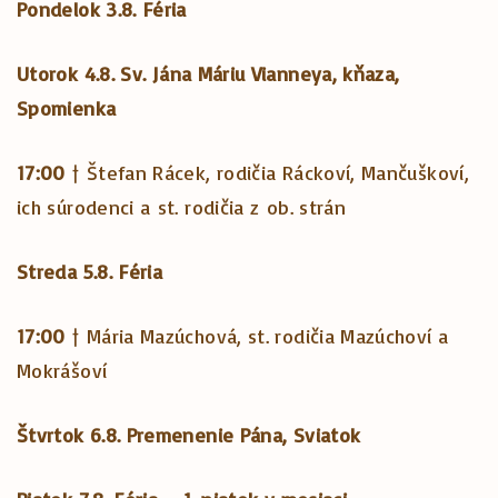
Pondelok 3.8. Féria
Utorok 4.8.
Sv. Jána Máriu Vianneya, kňaza,
Spomienka
17:00
† Štefan Rácek, rodičia Ráckoví, Mančuškoví,
ich súrodenci a st. rodičia z ob. strán
Streda 5.8.
Féria
17:00
† Mária Mazúchová, st. rodičia Mazúchoví a
Mokrášoví
Štvrtok 6.8. Premenenie Pána, Sviatok