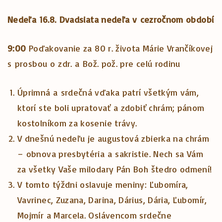
Nedeľa 16.8. Dvadsiata nedeľa v cezročnom období
9:00
Poďakovanie za 80 r. života Márie Vrančíkovej
s prosbou o zdr. a Bož. pož. pre celú rodinu
Úprimná a srdečná vďaka patrí všetkým vám,
ktorí ste boli upratovať a zdobiť chrám; pánom
kostolníkom za kosenie trávy.
V dnešnú nedeľu je augustová zbierka na chrám
– obnova presbytéria a sakristie. Nech sa Vám
za všetky Vaše milodary Pán Boh štedro odmení!
V tomto týždni oslavuje meniny: Ľubomíra,
Vavrinec, Zuzana, Darina, Dárius, Dária, Ľubomír,
Mojmír a Marcela. Oslávencom srdečne