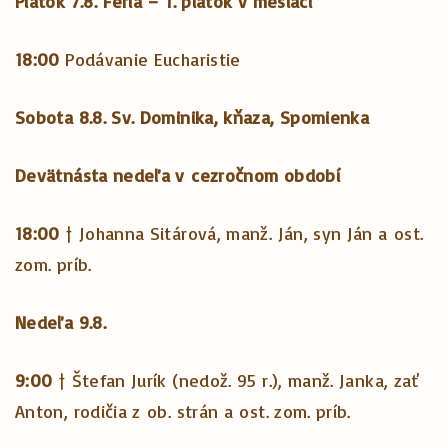
Piatok 7.8. Féria – 1. piatok v mesiaci
18:00
Podávanie Eucharistie
Sobota 8.8. Sv. Dominika, kňaza, Spomienka
Devätnásta nedeľa v cezročnom období
18:00
† Johanna Sitárová, manž. Ján, syn Ján a ost.
zom. príb.
Nedeľa 9.8.
9:00
† Štefan Jurík (nedož. 95 r.), manž. Janka, zať
Anton, rodičia z ob. strán a ost. zom. príb.