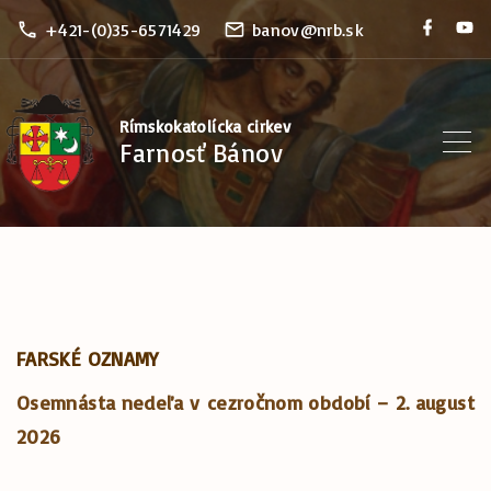
S
f
y
+421-(0)35-6571429
banov@nrb.sk
a
o
k
c
u
e
t
i
b
u
o
b
p
Rímskokatolícka cirkev
o
e
Farnosť Bánov
k
t
o
c
o
n
t
e
FARSKÉ OZNAMY
n
Osemnásta nedeľa v cezročnom období – 2.
august
t
2026