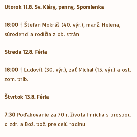
Utorok 11.8.
Sv. Kláry, panny, Spomienka
18:00
† Štefan Mokráš (40. výr.), manž. Helena,
súrodenci a rodičia z ob. strán
Streda 12.8.
Féria
18:00
† Ľudovít (30. výr.), zať Michal (15. výr.) a ost.
zom. príb.
Štvrtok 13.8. Féria
7:30
Poďakovanie za 70 r. života Imricha s prosbou
o zdr. a Bož. pož. pre celú rodinu